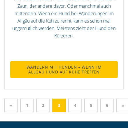
Zaun, der andere davor. Oder manchmal auch
mittendrin. Wenn ein Hund bei Wanderungen im
Allgäu auf die Kuh zu rennt, kann es schon mal
ungemütlich werden. Meistens zieht der Hund den
Kürzeren.
WANDERN MIT HUNDEN – WENN IM
ALLGÄU HUND AUF KÜHE TREFFEN
«
1
2
3
4
5
6
»