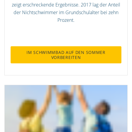
zeigt erschreckende Ergebnisse. 2017 lag der Anteil
der Nichtschwimmer im Grundschulalter bei zehn
Prozent.
IM SCHWIMMBAD AUF DEN SOMMER
VORBEREITEN