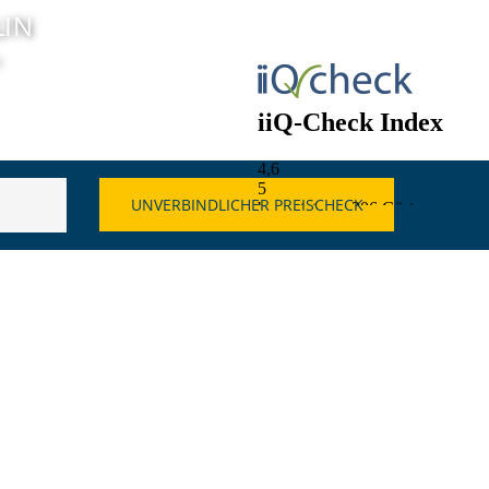
LIN
N