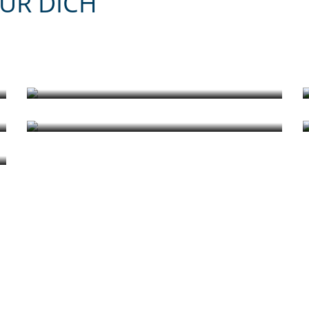
ÜR DICH
Ferienwohnungen,
Hotelzimmer &
Wohnboot
Hafen