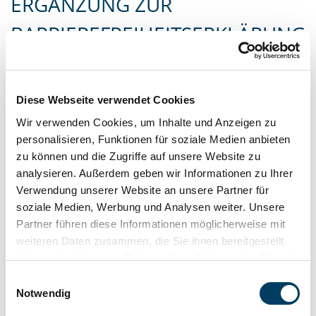
ERGÄNZUNG ZUR
BARRIEREFREIHEITSERKLÄRUNG
Auf unserer Webseite wird das Barrierefreiheits-Plugin
AccessGO (www.accessgo.de) von der DGfB Deutsche
Diese Webseite verwendet Cookies
Gesellschaft für Barrierefreiheit mbH angeboten.
Wir verwenden Cookies, um Inhalte und Anzeigen zu
Mit diesem können Nutzende unsere Webseite an
personalisieren, Funktionen für soziale Medien anbieten
individuelle Einschränkungen oder Präferenzen anpassen.
zu können und die Zugriffe auf unsere Website zu
analysieren. Außerdem geben wir Informationen zu Ihrer
Die Einstellungen können über das AccessGO-Symbol
Verwendung unserer Website an unsere Partner für
abgerufen werden oder alternativ über die
soziale Medien, Werbung und Analysen weiter. Unsere
Tastenkombination “ALT + 1”. Alle Funktionen können auch
Partner führen diese Informationen möglicherweise mit
mit der Tastatur gesteuert werden
weiteren Daten zusammen, die Sie ihnen bereitgestellt
haben oder die sie im Rahmen Ihrer Nutzung der Dienste
Unter anderem ist es dadurch möglich, folgende Aspekte
gesammelt haben. Weitere Informationen erhalten Sie in
Einwilligungsauswahl
anzupassen:
unserer
Datenschutzerklärung
und im
Impressum
.
Notwendig
Schriftgröße