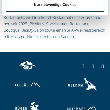
Lobby, eine Internet-Ecke, Bibliothek, Kartenspieltische,
Nur notwendige Cookies
Theater/Kino, eine Show-Lounge, zwei gleichwertige
Restaurants, ein Lido Buffet-Restaurant mit Terrasse und
neu seit 2025 „Pichler’s“ Spezialitäten-Restaurant,
Boutique, Beauty-Salon sowie einen SPA-/Wellnessbereich
mit Massage, Fitness-Center und Saunen.