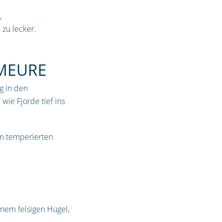
,
 zu lecker.
UMEURE
g in den
ie Fjorde tief ins
m temperierten
inem felsigen Hügel,