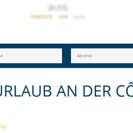
BLOG
STARTSEITE
GEW
BLOG
URLAUB AN DER C
ikel