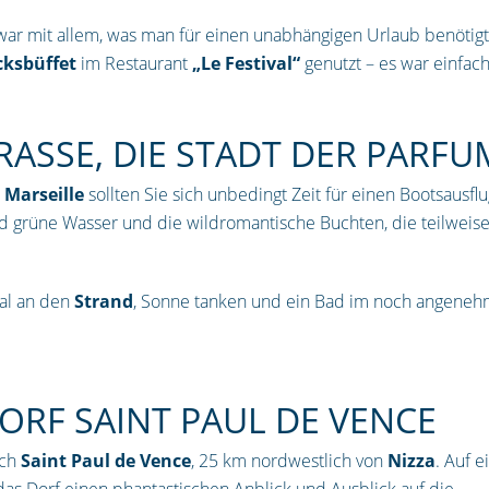
ar mit allem, was man für einen unabhängigen Urlaub benötigt
cksbüffet
im Restaurant
„Le Festival“
genutzt – es war einfach
RASSE, DIE STADT DER PARF
n
Marseille
sollten Sie sich unbedingt Zeit für einen Bootsausflu
grüne Wasser und die wildromantische Buchten, die teilweise w
al an den
Strand
, Sonne tanken und ein Bad im noch angeneh
ORF SAINT PAUL DE VENCE
ach
Saint Paul de Vence
, 25 km nordwestlich von
Nizza
. Auf e
 das Dorf einen phantastischen Anblick und Ausblick auf die