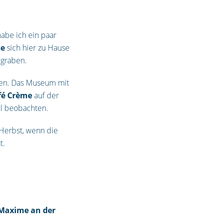
abe ich ein paar
se
sich hier zu Hause
egraben.
en. Das Museum mit
fé Crème
auf der
iel beobachten.
 Herbst, wenn die
t.
 Maxime an der