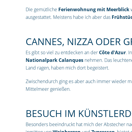
Die gemütliche
Ferienwohnung mit Meerblick
w
ausgestattet. Meistens habe ich aber das
Frühstü
CANNES, NIZZA ODER G
Es gibt so viel zu entdecken an der
Côte d'Azur
. I
Nationalpark Calanques
nehmen. Das leuchtend 
Land ragen, haben mich dort begeistert.
Zwischendurch ging es aber auch immer wieder m
Mittelmeer genießen.
BESUCH IM KÜNSTLERD
Besonders beeindruckt hat mich der Abstecher n
inmitten von
Weinbergen
und
Zypressen
, bietet