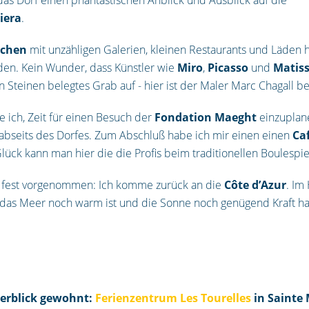
iera
.
schen
mit unzähligen Galerien, kleinen Restaurants und Läden h
den. Kein Wunder, dass Künstler wie
Miro
,
Picasso
und
Matis
len Steinen belegtes Grab auf - hier ist der Maler Marc Chagall b
 ich, Zeit für einen Besuch der
Fondation Maeght
einzuplan
 abseits des Dorfes. Zum Abschluß habe ich mir einen einen
Ca
Glück kann man hier die die Profis beim traditionellen Boulesp
ir fest vorgenommen: Ich komme zurück an die
Côte d’Azur
. Im
, das Meer noch warm ist und die Sonne noch genügend Kraft ha
eerblick gewohnt:
Ferienzentrum Les Tourelles
in Sainte