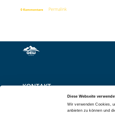
Permalink
0 Kommentare
KONTAKT
GEW Ferien GmbH
Diese Webseite verwende
Wir verwenden Cookies, um
Lurgiallee 14
anbieten zu können und di
60439
Frankfurt/Main
,
HE