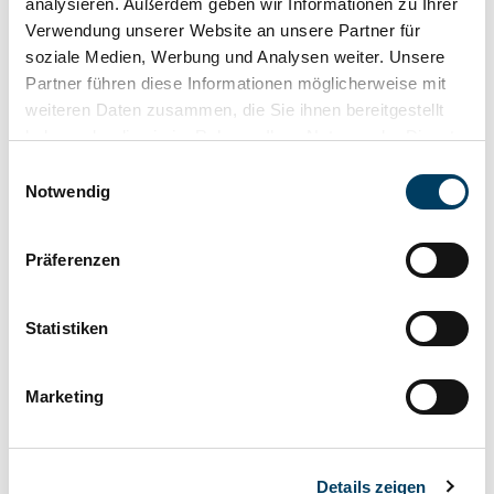
analysieren. Außerdem geben wir Informationen zu Ihrer
Verwendung unserer Website an unsere Partner für
soziale Medien, Werbung und Analysen weiter. Unsere
Partner führen diese Informationen möglicherweise mit
weiteren Daten zusammen, die Sie ihnen bereitgestellt
haben oder die sie im Rahmen Ihrer Nutzung der Dienste
gesammelt haben. Weitere Informationen erhalten Sie in
Einwilligungsauswahl
unserer
Datenschutzerklärung
und im
Impressum
.
Notwendig
UNSERE GEW FERIENWELT
Präferenzen
Statistiken
Marketing
Details zeigen