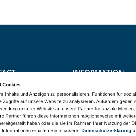
TACT
INFORMATION
as Allgäu"
t Cookies
Data Privacy
 Inhalte und Anzeigen zu personalisieren, Funktionen für sozia
h 1
e Zugriffe auf unsere Website zu analysieren. Außerdem geben w
Imprint
aierhöfen
,
BY
rwendung unserer Website an unsere Partner für soziale Medien
land
re Partner führen diese Informationen möglicherweise mit weite
Terms and Conditions
ereitgestellt haben oder die sie im Rahmen Ihrer Nutzung der D
-ferien.de
Informationen erhalten Sie in unserer
Datenschutzerklärung
u
+49 - 8383 - 92200