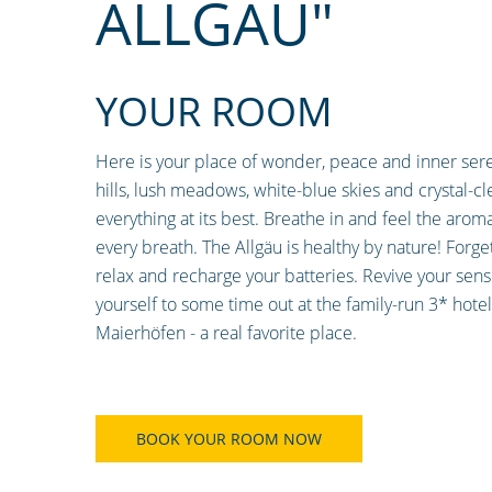
ALLGÄU"
YOUR ROOM
Here is your place of wonder, peace and inner sere
hills, lush meadows, white-blue skies and crystal-cle
everything at its best. Breathe in and feel the aroma
every breath. The Allgäu is healthy by nature! Forget
relax and recharge your batteries. Revive your sens
yourself to some time out at the family-run 3* hotel
Maierhöfen - a real favorite place.
BOOK YOUR ROOM NOW