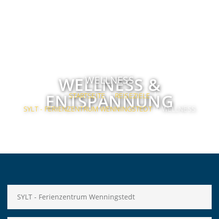
WELLNESS
WELLNESS &
ENTSPANNUNG
STARTSEITE
REISEZIELE
SYLT - FERIENZENTRUM WENNINGSTEDT
WELLNESS