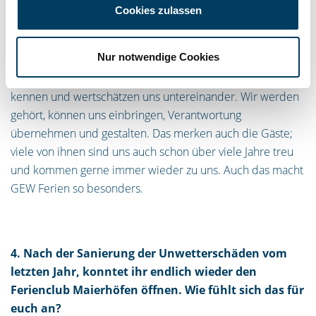
GEW Ferien tätig. Was ist der Grund für deine
Cookies zulassen
langjährige Treue?
Nur notwendige Cookies
Martina: GEW Ferien ist schon etwas ganz Besonderes. Es
ist viel mehr als nur ein Arbeitgeber im Tourismus. Wir
kennen und wertschätzen uns untereinander. Wir werden
gehört, können uns einbringen, Verantwortung
übernehmen und gestalten. Das merken auch die Gäste;
viele von ihnen sind uns auch schon über viele Jahre treu
und kommen gerne immer wieder zu uns. Auch das macht
GEW Ferien so besonders.
4. Nach der Sanierung der Unwetterschäden vom
letzten Jahr, konntet ihr endlich wieder den
Ferienclub Maierhöfen öffnen. Wie fühlt sich das für
euch an?