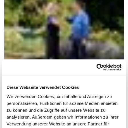
Diese Webseite verwendet Cookies
1. Was motiviert euch jeden Tag, euch in den Dienst
Wir verwenden Cookies, um Inhalte und Anzeigen zu
der Gäste zu stellen?
personalisieren, Funktionen für soziale Medien anbieten
zu können und die Zugriffe auf unsere Website zu
Martina: Wir wollen unsere Gäste glücklich machen! Weil
analysieren. Außerdem geben wir Informationen zu Ihrer
wir eine so schöne Anlage haben und weil es uns Spaß
Verwendung unserer Website an unsere Partner für
macht, jeden Tag die Herausforderungen zu meistern. Kein