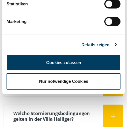
Statistiken
Marketing
QUESTIONS FRÉQUEMMENT
Details zeigen
POSÉES
Cookies zulassen
Quels sont les horaires
d'enregistrement et du départ au la
Nur notwendige Cookies
villa Villa Halliger?
Welche Stornierungsbedingungen
gelten in der Villa Halliger?