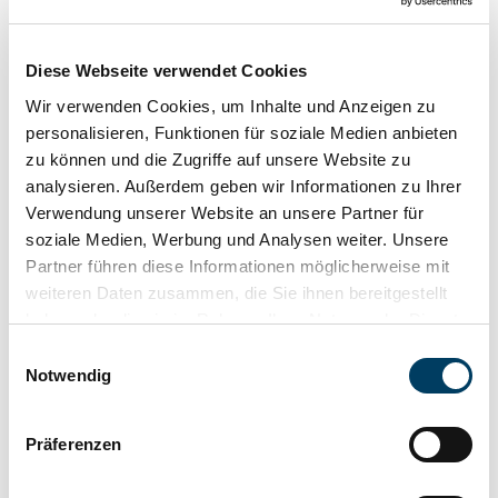
Diese Webseite verwendet Cookies
Wir verwenden Cookies, um Inhalte und Anzeigen zu
personalisieren, Funktionen für soziale Medien anbieten
zu können und die Zugriffe auf unsere Website zu
analysieren. Außerdem geben wir Informationen zu Ihrer
Verwendung unserer Website an unsere Partner für
soziale Medien, Werbung und Analysen weiter. Unsere
Partner führen diese Informationen möglicherweise mit
weiteren Daten zusammen, die Sie ihnen bereitgestellt
haben oder die sie im Rahmen Ihrer Nutzung der Dienste
gesammelt haben. Weitere Informationen erhalten Sie in
Einwilligungsauswahl
unserer
Datenschutzerklärung
und im
Impressum
.
Notwendig
IMPRESSIONEN
Präferenzen