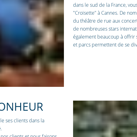
dans le sud de la France, vou
"Croisette" à Cannes. De nom
du théâtre de rue aux concert
de nombreuses stars internat
également beaucoup à offrir 
et parcs permettent de se di
BONHEUR
e ses clients dans la
.
nos clients et nous faisons