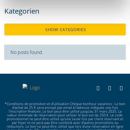
Kategorien
SHOW CATEGORIES
No posts found.
*Conditions de promotion et d'utilisation Chèque bonheur vacances : Le bon
d'achat de 25 € sera envoyé par email à l'adresse indiquée une fois
l'inscription finalisée. Le bon peut être utilisé jusqu'au 31 mars 2025. La
valeur minimale de réservation pour utiliser le bon est de 250 €. Le code
promotionnel ne peut être utilisé qu'une seule fois par client réservant et
par foyer et ne peut pas être combiné avec d'autres promotions ou
réductions. Le bon ne peut être utilisé que lors d'une réservation en ligne