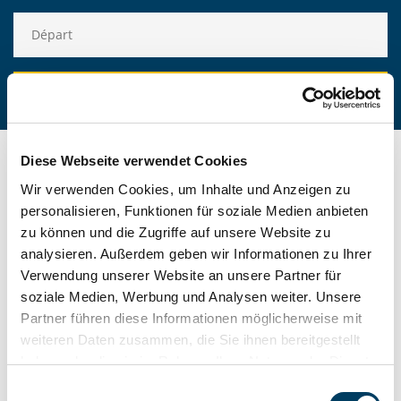
Diese Webseite verwendet Cookies
Wir verwenden Cookies, um Inhalte und Anzeigen zu
personalisieren, Funktionen für soziale Medien anbieten
zu können und die Zugriffe auf unsere Website zu
NOTRE MONDE DE
analysieren. Außerdem geben wir Informationen zu Ihrer
Verwendung unserer Website an unsere Partner für
VACANCES GEW
soziale Medien, Werbung und Analysen weiter. Unsere
Partner führen diese Informationen möglicherweise mit
weiteren Daten zusammen, die Sie ihnen bereitgestellt
Des conseils de voyage passionnants, des offres
haben oder die sie im Rahmen Ihrer Nutzung der Dienste
intéressantes et des rapports de vacances authentiques :
gesammelt haben. Weitere Informationen erhalten Sie in
Einwilligungsauswahl
le monde des vacances GEW est vaste et propose de