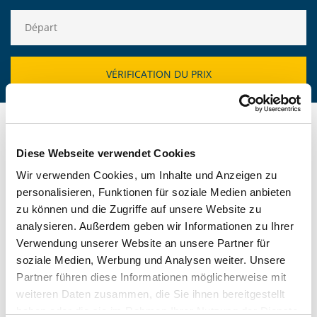
Diese Webseite verwendet Cookies
Wir verwenden Cookies, um Inhalte und Anzeigen zu
NOTRE MONDE DE
personalisieren, Funktionen für soziale Medien anbieten
zu können und die Zugriffe auf unsere Website zu
VACANCES GEW
analysieren. Außerdem geben wir Informationen zu Ihrer
Verwendung unserer Website an unsere Partner für
soziale Medien, Werbung und Analysen weiter. Unsere
Des conseils de voyage passionnants, des offres
Partner führen diese Informationen möglicherweise mit
intéressantes et des rapports de vacances authentiques :
weiteren Daten zusammen, die Sie ihnen bereitgestellt
le monde des vacances GEW est vaste et propose de
haben oder die sie im Rahmen Ihrer Nutzung der Dienste