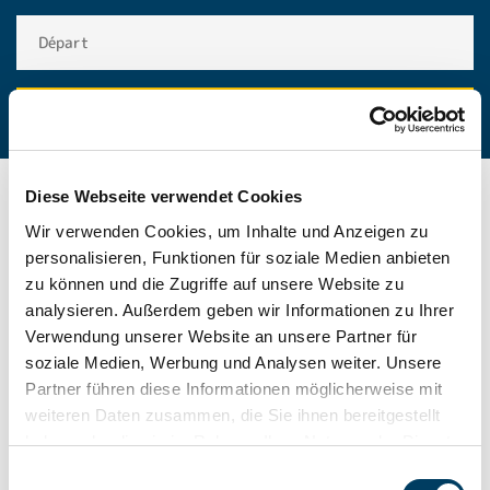
Diese Webseite verwendet Cookies
Wir verwenden Cookies, um Inhalte und Anzeigen zu
personalisieren, Funktionen für soziale Medien anbieten
zu können und die Zugriffe auf unsere Website zu
NOTRE MONDE DE
analysieren. Außerdem geben wir Informationen zu Ihrer
Verwendung unserer Website an unsere Partner für
VACANCES GEW
soziale Medien, Werbung und Analysen weiter. Unsere
Partner führen diese Informationen möglicherweise mit
weiteren Daten zusammen, die Sie ihnen bereitgestellt
Des conseils de voyage passionnants, des offres
haben oder die sie im Rahmen Ihrer Nutzung der Dienste
intéressantes et des rapports de vacances authentiques :
gesammelt haben. Weitere Informationen erhalten Sie in
Einwilligungsauswahl
le monde des vacances GEW est vaste et propose de