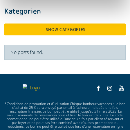
Kategorien
SHOW CATEGORIES
No posts found.
*Conditions de promotion et d'utilisation Chèque bonheur vacances : Le bon
d'achat de 25 € sera envoyé par email à l'adresse indiquée une fois
l'inscription finalisée. Le bon peut être utilisé jusqu'au 31 mars 2025. La
valeur minimale de réservation pour utiliser le bon est de 250 €. Le code
promotionnel ne peut être utilisé qu'une seule fois par client réservant et
par foyer et ne peut pas être combiné avec d'autres promotions ou
réductions. Le bon ne peut être utilisé que lors d'une réservation en ligne